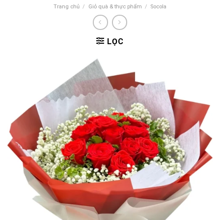
Trang chủ
/
Giỏ quà & thực phẩm
/
Socola
LỌC