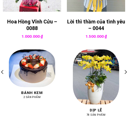
Hoa Hồng Vĩnh Cửu –
Lời thì thầm của tình yêu
0088
– 0044
1.000.000
₫
1.500.000
₫
BÁNH KEM
2 SẢN PHẨM
DỊP LỄ
78 SẢN PHẨM