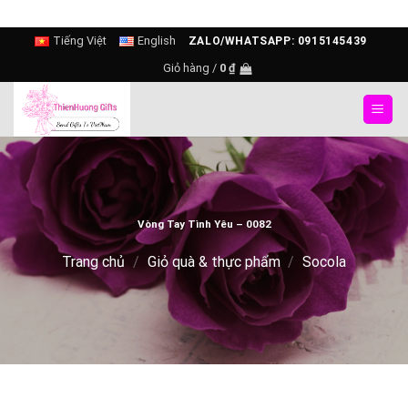
Skip
Tiếng Việt
English
ZALO/WHATSAPP: 0915145439
to
Giỏ hàng /
0
₫
content
Vòng Tay Tình Yêu – 0082
Trang chủ
/
Giỏ quà & thực phẩm
/
Socola