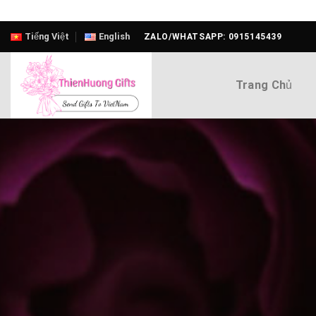
Skip
Tiếng Việt
English
ZALO/WHATSAPP: 0915145439
to
content
Trang Chủ