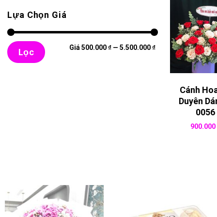
Lựa Chọn Giá
Giá
Giá
Giá
500.000 ₫
—
5.500.000 ₫
thấp
cao
Lọc
nhất
nhất
Cánh Ho
Duyên Dá
0056
900.00