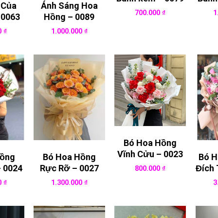
 Của
Ánh Sáng Hoa
700.000
₫
1
 0063
Hồng – 0089
0
₫
1.000.000
₫
Bó Hoa Hồng
Vĩnh Cửu – 0023
Hồng
Bó Hoa Hồng
Bó H
 0024
Rực Rỡ – 0027
Đích 
800.000
₫
0
₫
1.300.000
₫
3