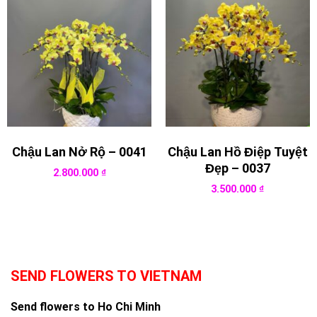
Chậu Lan Nở Rộ – 0041
Chậu Lan Hồ Điệp Tuyệt
Đẹp – 0037
2.800.000
₫
3.500.000
₫
SEND FLOWERS TO VIETNAM
Send flowers to Ho Chi Minh