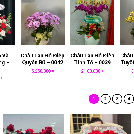
a Và
Chậu Lan Hồ Điệp
Chậu Lan Hồ Điệp
Chậu 
ng –
Quyến Rũ – 0042
Tinh Tế – 0039
Tuyệ
5.250.000
₫
2.100.000
₫
3
0
₫
1
2
3
4