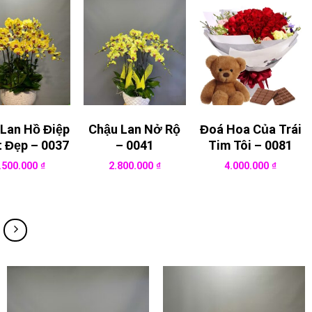
Lan Hồ Điệp
Chậu Lan Nở Rộ
Đoá Hoa Của Trái
t Đẹp – 0037
– 0041
Tim Tôi – 0081
.500.000
₫
2.800.000
₫
4.000.000
₫