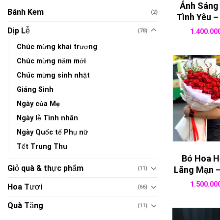
Ánh Sáng
Bánh Kem
(2)
Tình Yêu –
Dịp Lễ
(78)
1.400.00
Chúc mừng khai trương
Chúc mừng năm mới
Chúc mừng sinh nhật
Giáng Sinh
Ngày của Mẹ
Ngày lễ Tình nhân
Ngày Quốc tế Phụ nữ
Tết Trung Thu
Bó Hoa 
Giỏ quà & thực phẩm
Lãng Mạn –
(11)
1.500.00
Hoa Tươi
(66)
Quà Tặng
(11)