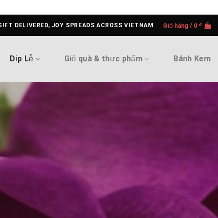
GIFT DELIVERED, JOY SPREADS ACROSS VIETNAM
Giỏ hàng /
0
₫
Dịp Lễ
Giỏ quà & thực phẩm
Bánh Kem