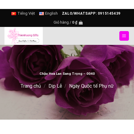
Skip
Tiếng Việt
English
ZALO/WHATSAPP: 0915145439
to
Giỏ hàng /
0
₫
content
Chậu Hoa Lan Sang Trọng – 0040
Trang chủ
/
Dịp Lễ
/
Ngày Quốc tế Phụ nữ