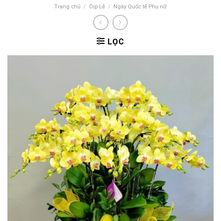
Trang chủ
/
Dịp Lễ
/
Ngày Quốc tế Phụ nữ
LỌC