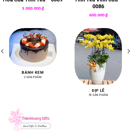
0086
3.000.000
₫
600.000
₫
BÁNH KEM
2 SẢN PHẨM
DỊP LỄ
78 SẢN PHẨM