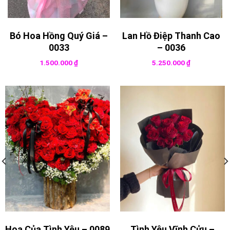
Bó Hoa Hồng Quý Giá –
Lan Hồ Điệp Thanh Cao
0033
– 0036
1.500.000
₫
5.250.000
₫
Hoa Của Tình Yêu – 0089
Tình Yêu Vĩnh Cửu –