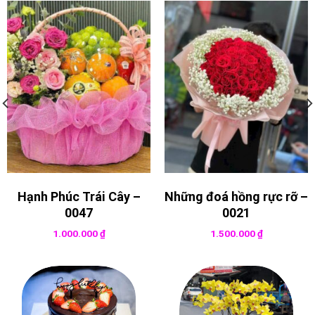
Hạnh Phúc Trái Cây –
Những đoá hồng rực rỡ –
0047
0021
1.000.000
₫
1.500.000
₫