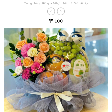
Trang chủ
/
Giỏ quà & thực phẩm
/
Giỏ trái cây
LỌC