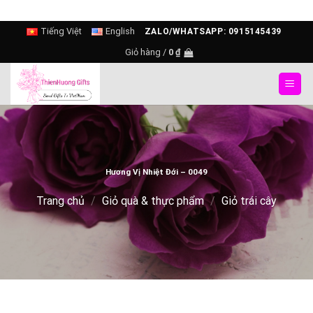
Skip
Tiếng Việt
English
ZALO/WHATSAPP: 0915145439
to
Giỏ hàng /
0
₫
content
Hương Vị Nhiệt Đới – 0049
Trang chủ
/
Giỏ quà & thực phẩm
/
Giỏ trái cây