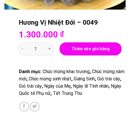
Hương Vị Nhiệt Đới – 0049
1.300.000
₫
Hương Vị Nhiệt Đới - 0049 số lượng
Thêm vào giỏ hàng
Danh mục:
Chúc mừng khai trương
,
Chúc mừng năm
mới
,
Chúc mừng sinh nhật
,
Giáng Sinh
,
Giỏ trái cây
,
Giỏ trái cây
,
Ngày của Mẹ
,
Ngày lễ Tình nhân
,
Ngày
Quốc tế Phụ nữ
,
Tết Trung Thu