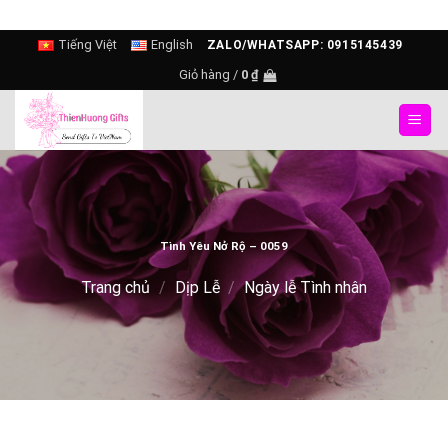
Skip
Tiếng Việt
English
ZALO/WHATSAPP: 0915145439
to
Giỏ hàng /
0
₫
content
Tình Yêu Nở Rộ – 0059
Trang chủ
/
Dịp Lễ
/
Ngày lễ Tình nhân