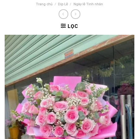
Trang chủ
/
Dịp Lễ
/
Ngày lễ Tình nhân
LỌC