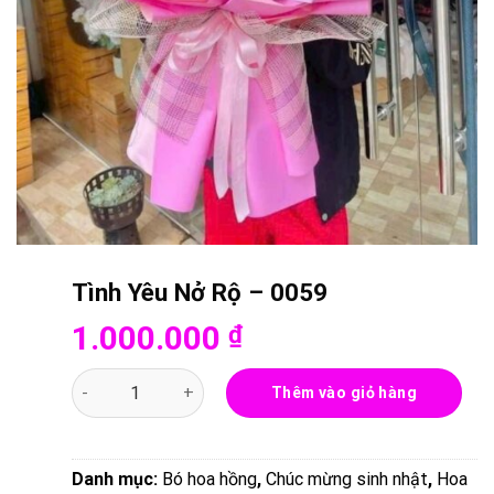
Tình Yêu Nở Rộ – 0059
1.000.000
₫
Tình Yêu Nở Rộ - 0059 số lượng
Thêm vào giỏ hàng
Danh mục:
Bó hoa hồng
,
Chúc mừng sinh nhật
,
Hoa