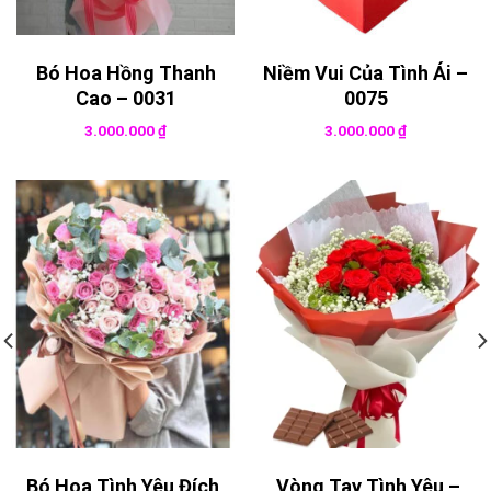
Bó Hoa Hồng Thanh
Niềm Vui Của Tình Ái –
Cao – 0031
0075
3.000.000
₫
3.000.000
₫
Bó Hoa Tình Yêu Đích
Vòng Tay Tình Yêu –