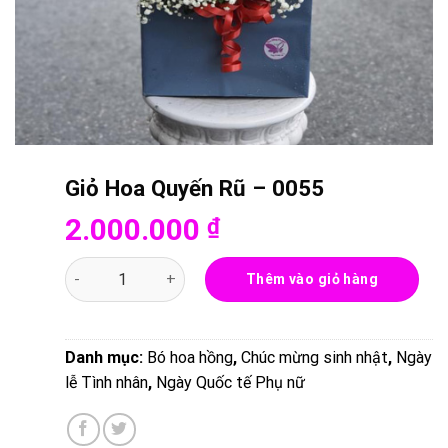
Giỏ Hoa Quyến Rũ – 0055
2.000.000
₫
Giỏ Hoa Quyến Rũ - 0055 số lượng
Thêm vào giỏ hàng
Danh mục:
Bó hoa hồng
,
Chúc mừng sinh nhật
,
Ngày
lễ Tình nhân
,
Ngày Quốc tế Phụ nữ