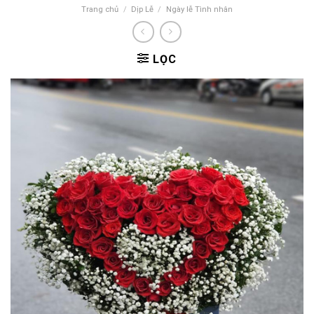
Trang chủ
/
Dịp Lễ
/
Ngày lễ Tình nhân
LỌC