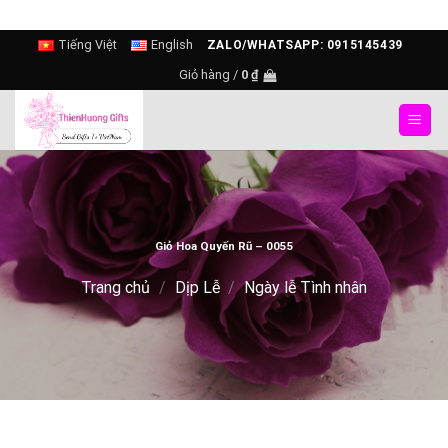
Skip
Tiếng Việt
English
ZALO/WHATSAPP: 0915145439
to
Giỏ hàng /
0
₫
content
Giỏ Hoa Quyến Rũ – 0055
Trang chủ
/
Dịp Lễ
/
Ngày lễ Tình nhân