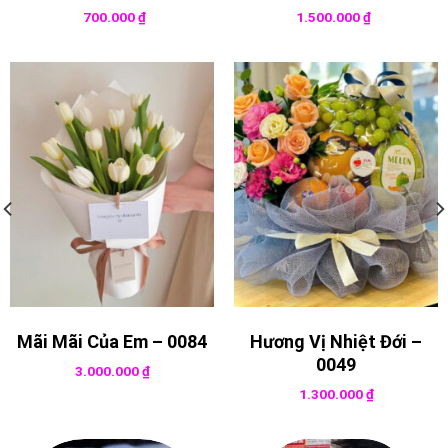
700.000
₫
1.500.000
₫
Mãi Mãi Của Em – 0084
Hương Vị Nhiệt Đới –
0049
3.000.000
₫
1.300.000
₫