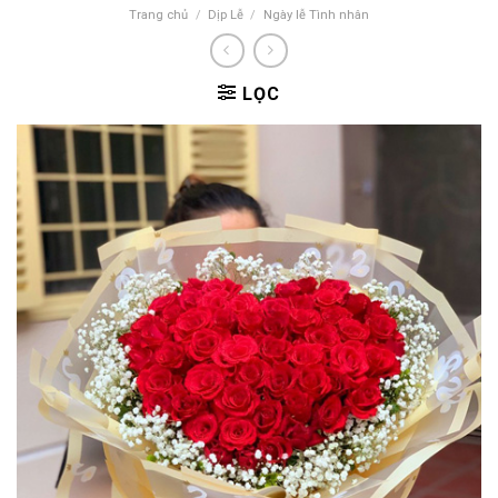
Trang chủ
/
Dịp Lễ
/
Ngày lễ Tình nhân
LỌC