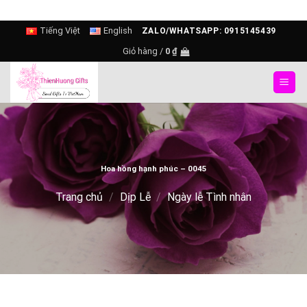
Skip
Tiếng Việt
English
ZALO/WHATSAPP: 0915145439
to
Giỏ hàng /
0
₫
content
Hoa hồng hạnh phúc – 0045
Trang chủ
/
Dịp Lễ
/
Ngày lễ Tình nhân