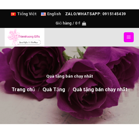
Skip
Tiếng Việt
English
ZALO/WHATSAPP: 0915145439
to
Giỏ hàng /
0
₫
content
Quà tặng bán chạy nhất
Trang chủ
/
Quà Tặng
/
Quà tặng bán chạy nhất