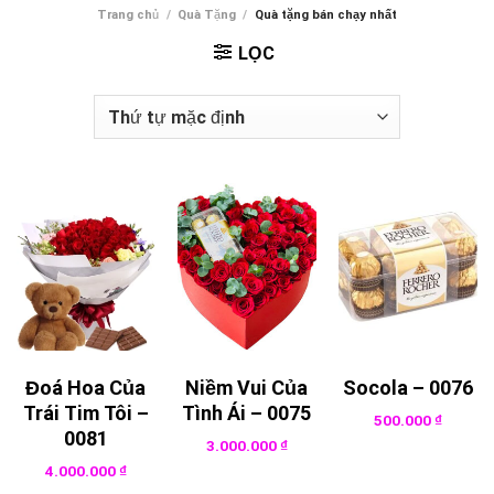
Trang chủ
/
Quà Tặng
/
Quà tặng bán chạy nhất
LỌC
Đoá Hoa Của
Niềm Vui Của
Socola – 0076
Trái Tim Tôi –
Tình Ái – 0075
500.000
₫
0081
3.000.000
₫
4.000.000
₫