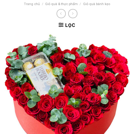
Trang chủ
/
Giỏ quà & thực phẩm
/
Giỏ quà bánh kẹo
LỌC