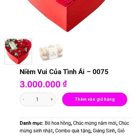
Niềm Vui Của Tình Ái – 0075
3.000.000
₫
Niềm Vui Của Tình Ái - 0075 số lượng
Thêm vào giỏ hàng
Danh mục:
Bó hoa hồng
,
Chúc mừng năm mới
,
Chúc
mừng sinh nhật
,
Combo quà tặng
,
Giáng Sinh
,
Giỏ