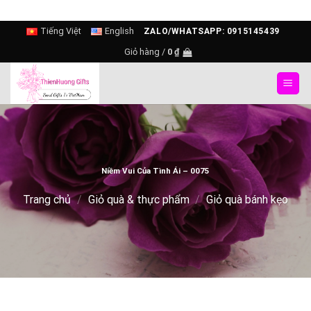
Skip
Tiếng Việt
English
ZALO/WHATSAPP: 0915145439
to
Giỏ hàng /
0
₫
content
Niềm Vui Của Tình Ái – 0075
Trang chủ
/
Giỏ quà & thực phẩm
/
Giỏ quà bánh kẹo