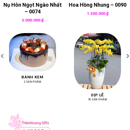
Nụ Hôn Ngọt Ngào Nhất
Hoa Hồng Nhung – 0090
– 0074
1.300.000
₫
2.000.000
₫
BÁNH KEM
2 SẢN PHẨM
DỊP LỄ
78 SẢN PHẨM